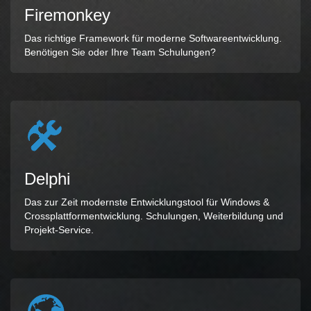
Firemonkey
Das richtige Framework für moderne Softwareentwicklung.
Benötigen Sie oder Ihre Team Schulungen?
Delphi
Das zur Zeit modernste Entwicklungstool für Windows &
Crossplattformentwicklung. Schulungen, Weiterbildung und
Projekt-Service.