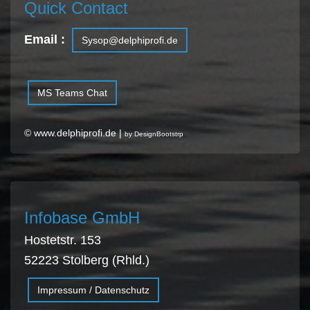
Quick Contact
Email :
Sysop@delphiprofi.de
MS Teams Chat
© www.delphiprofi.de |
by DesignBootstrp
Infobase GmbH
Hostetstr. 153
52223 Stolberg (Rhld.)
Impressum / Datenschutz